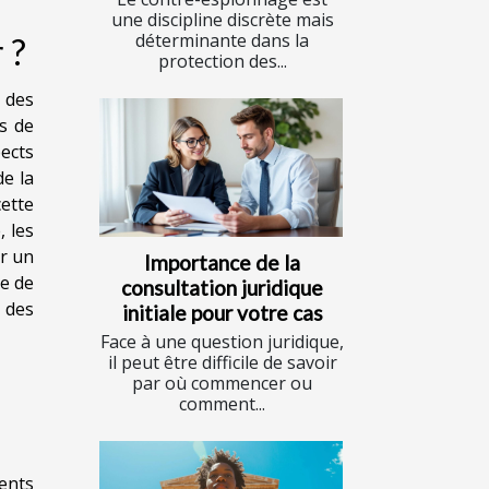
une discipline discrète mais
déterminante dans la
 ?
protection des...
 des
s de
pects
de la
cette
, les
er un
Importance de la
re de
consultation juridique
 des
initiale pour votre cas
Face à une question juridique,
il peut être difficile de savoir
par où commencer ou
comment...
rents