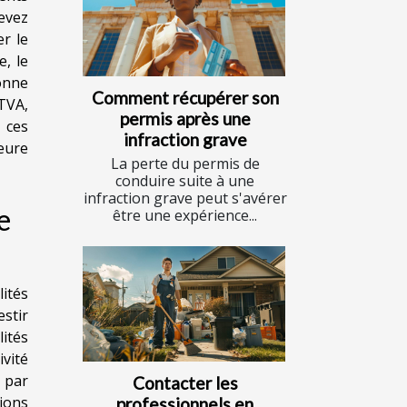
devez
er le
e, le
onne
Comment récupérer son
 TVA,
permis après une
e ces
infraction grave
eure
La perte du permis de
conduire suite à une
infraction grave peut s'avérer
e
être une expérience...
ités
estir
ités
ivité
r par
Contacter les
tions
professionnels en