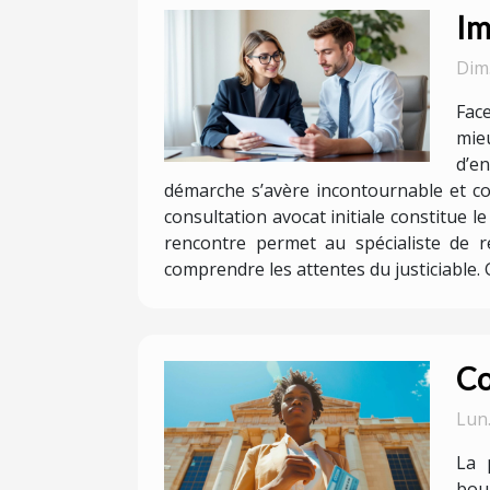
Im
Dim
Face
mieu
d’e
démarche s’avère incontournable et com
consultation avocat initiale constitue 
rencontre permet au spécialiste de r
comprendre les attentes du justiciable. G
Co
Lun
La 
bou