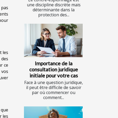
une discipline discrète mais
t pas
déterminante dans la
ients
protection des...
pour
t les
 des
Importance de la
ur ce
consultation juridique
 vos
initiale pour votre cas
uver
Face à une question juridique,
il peut être difficile de savoir
par où commencer ou
comment...
s que
r les