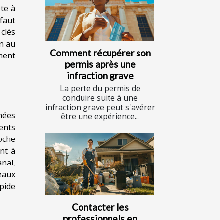
te à
 faut
 clés
on au
Comment récupérer son
mment
permis après une
infraction grave
La perte du permis de
conduire suite à une
infraction grave peut s'avérer
nnées
être une expérience...
ients
oche
ent à
anal,
seaux
apide
Contacter les
professionnels en