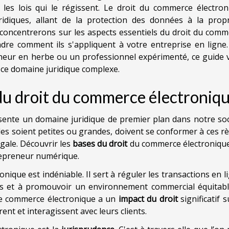
 les lois qui le régissent. Le droit du commerce électron
diques, allant de la protection des données à la propr
us concentrerons sur les aspects essentiels du droit du com
dre comment ils s'appliquent à votre entreprise en ligne.
neur en herbe ou un professionnel expérimenté, ce guide 
ce domaine juridique complexe.
du droit du commerce électroniq
ente un domaine juridique de premier plan dans notre soc
lles soient petites ou grandes, doivent se conformer à ces r
gale. Découvrir les
bases du droit
du commerce électronique
repreneur numérique.
ique est indéniable. Il sert à réguler les transactions en l
s et à promouvoir un environnement commercial équitabl
r le commerce électronique a un
impact du droit
significatif s
ent et interagissent avec leurs clients.