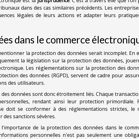
ctronique est la
jurisprudence
. C'est à travers elle que l’on
ribunaux dans des cas similaires précédents. Les entrepris
uences légales de leurs actions et adapter leurs pratique
ées dans le commerce électroniq
ntionner la protection des données serait incomplet. En ef
iquement la législation sur la protection des données, joue
ectronique. Les réglementations sur la protection des donn
rotection des données (RGPD), servent de cadre pour assure
ons des utilisateurs.
n des données sont donc étroitement liés. Chaque transacti
ersonnelles, rendant ainsi leur protection primordiale. 
ise doit se conformer à des réglementations strictes, le 
r des sanctions sévères.
e l'importance de la protection des données dans le comm
 informations personnelles n'est pas seulement une obliga