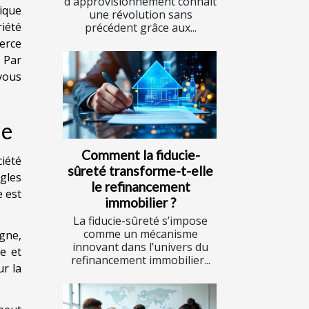
d'approvisionnement connaît
ique
une révolution sans
iété
précédent grâce aux...
merce
 Par
vous
ue
Comment la fiducie-
iété
sûreté transforme-t-elle
ègles
le refinancement
 est
immobilier ?
La fiducie-sûreté s’impose
comme un mécanisme
igne,
innovant dans l’univers du
e et
refinancement immobilier...
ur la