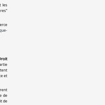
t les
res"
erce
ique-
roit
artie
tent
ce et
èrent
e de
it de