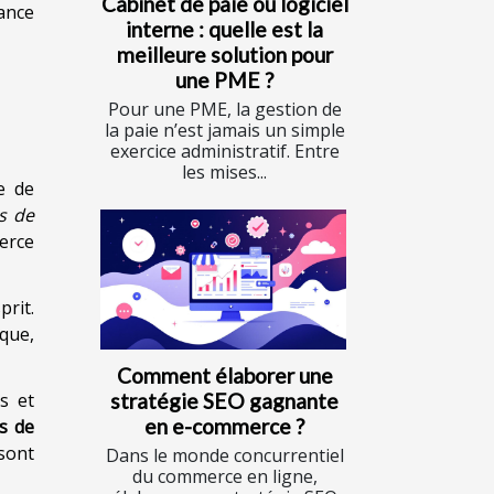
Cabinet de paie ou logiciel
iance
interne : quelle est la
meilleure solution pour
une PME ?
Pour une PME, la gestion de
la paie n’est jamais un simple
exercice administratif. Entre
les mises...
e de
s de
erce
prit.
que,
Comment élaborer une
es et
stratégie SEO gagnante
en e-commerce ?
s de
sont
Dans le monde concurrentiel
du commerce en ligne,