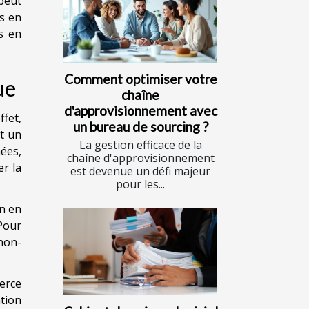
 peut
es en
s en
Comment optimiser votre
ue
chaîne
d'approvisionnement avec
fet,
un bureau de sourcing ?
nt un
La gestion efficace de la
ées,
chaîne d'approvisionnement
r la
est devenue un défi majeur
pour les...
on en
Pour
non-
erce
tion