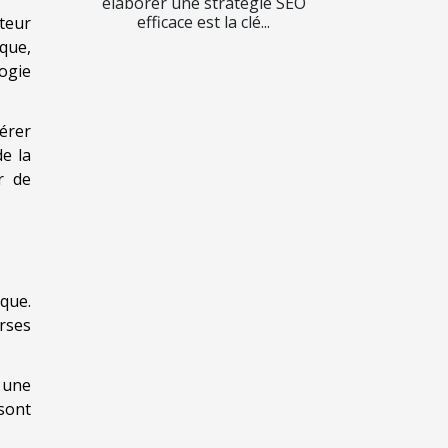
élaborer une stratégie SEO
efficace est la clé...
nteur
ique,
ogie
érer
de la
r de
ique.
erses
 une
 sont