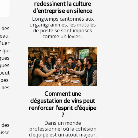
redessinent la culture
d’entreprise en silence
Longtemps cantonnés aux
organigrammes, les intitulés
 des
de poste se sont imposés
eau,
comme un levier...
luer
 qui
iques
iques
peut
ipes.
 des
Comment une
dégustation de vins peut
renforcer l'esprit d'équipe
?
Dans un monde
e des
professionnel où la cohésion
isse
d’équipe est un atout majeur,