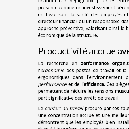
financier non négligeable pour les entr
présente comme un investissement pérenne
en favorisant la santé des employés et
directeur financier ou un responsable des
approche préventive, valorisant ainsi le b
économique de la structure.
Productivité accrue av
La recherche en
performance organisa
l'
ergonomie
des postes de travail et la
ergonomiques dans l'environnement pr
performance
et de l'
efficience
. Ces sièg
permettent de réduire les tensions muscu
part significative des arrêts de travail.
Le
confort au travail
procuré par ces faut
une concentration accrue et une meilleur
démontrent que les employés bien instal
dues à l'inconfort, ce qui se traduit pa