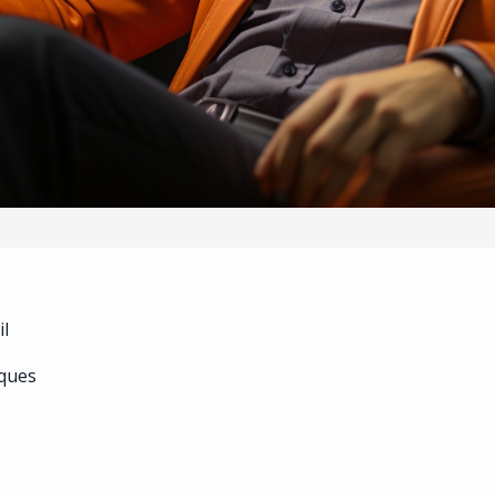
il
iques