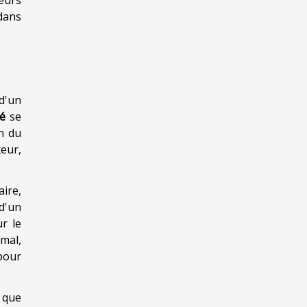
 dans
 d'un
té
se
on du
teur,
ire,
 d'un
ur le
imal,
pour
 que