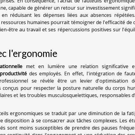
eprises. En conséquence, l'achat de fauteuils ergonomique
, capable de générer un retour sur investissement signific
 en réduisant les dépenses liées aux absences répétées
 ressources humaines pourrait témoigner de l'efficacité de 
ien-être au travail et ses répercussions positives sur l'équi
ec l'ergonomie
tionnelle
met en lumière une relation significative e
productivité
des employés. En effet, l'intégration de faute
ofessionnel se révèle être un levier d'optimisation d
es conçus pour respecter la posture naturelle du corps hu
laires et les troubles musculosquelettiques, responsables 
eils ergonomiques se traduit par une diminution de la fati
e disposition à se consacrer aux tâches complexes. Les ét
lés sont moins susceptibles de prendre des pauses fréque
r une continuité dans l'engagement et une réduction des er