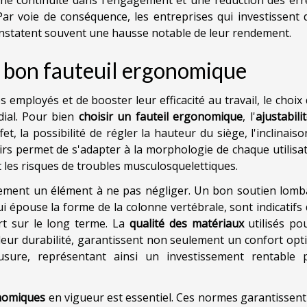
 Par voie de conséquence, les entreprises qui investissent
constatent souvent une hausse notable de leur rendement.
le bon fauteuil ergonomique
s employés et de booster leur efficacité au travail, le choix
dial. Pour bien
choisir un fauteil ergonomique
, l'
ajustabili
et, la possibilité de régler la hauteur du siège, l'inclinais
oirs permet de s'adapter à la morphologie de chaque utilisa
t les risques de troubles musculosquelettiques.
alement un élément à ne pas négliger. Un bon soutien lomba
i épouse la forme de la colonne vertébrale, sont indicatifs
rt sur le long terme. La
qualité des matériaux
utilisés po
leur durabilité, garantissent non seulement un confort opt
usure, représentant ainsi un investissement rentable 
nomiques
en vigueur est essentiel. Ces normes garantissent