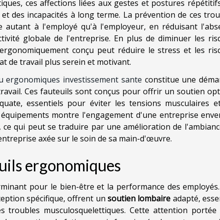
iques, ces affections liées aux gestes et postures répétitif
t des incapacités à long terme. La prévention de ces trou
e autant à l'employé qu'à l'employeur, en réduisant l'abs
ivité globale de l'entreprise. En plus de diminuer les ris
 ergonomiquement conçu peut réduire le stress et les ris
t de travail plus serein et motivant.
au ergonomiques investissement sante
constitue une déma
avail. Ces fauteuils sont conçus pour offrir un soutien op
ate, essentiels pour éviter les tensions musculaires et
ls équipements montre l'engagement d'une entreprise enver
, ce qui peut se traduire par une amélioration de l'ambian
'entreprise axée sur le soin de sa main-d'œuvre.
euils ergonomiques
erminant pour le bien-être et la performance des employés.
ception spécifique, offrent un
soutien lombaire
adapté, esse
s troubles musculosquelettiques. Cette attention portée 