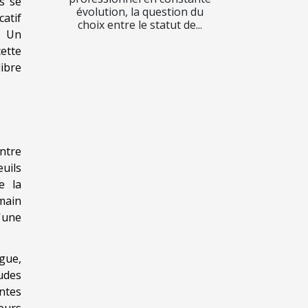
s se
évolution, la question du
atif
choix entre le statut de...
. Un
cette
libre
ntre
uils
e la
main
d'une
gue,
udes
ntes
reurs