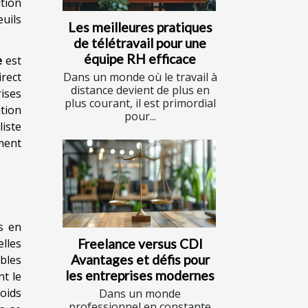
tion
uils
Les meilleures pratiques
de télétravail pour une
équipe RH efficace
e
est
irect
Dans un monde où le travail à
distance devient de plus en
ises
plus courant, il est primordial
tion
pour...
liste
ment
s en
lles
Freelance versus CDI
Avantages et défis pour
bles
les entreprises modernes
nt le
oids
Dans un monde
professionnel en constante